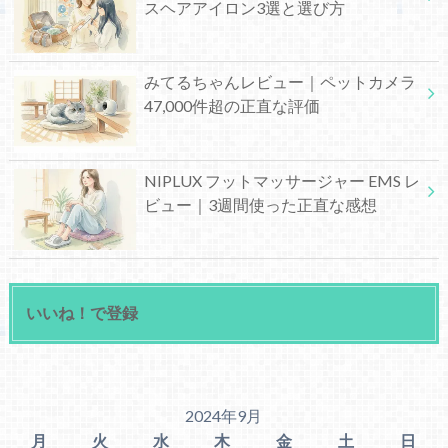
スヘアアイロン3選と選び方
みてるちゃんレビュー｜ペットカメラ
47,000件超の正直な評価
NIPLUX フットマッサージャー EMS レ
ビュー｜3週間使った正直な感想
いいね！で登録
2024年9月
月
火
水
木
金
土
日