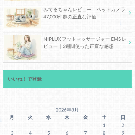
みてるちゃんレビュー｜ペットカメラ
47,000件超の正直な評価
NIPLUX フットマッサージャー EMS レ
ビュー｜3週間使った正直な感想
いいね！で登録
2026年8月
月
火
水
木
金
土
日
1
2
3
4
5
6
7
8
9