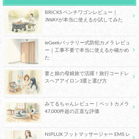
BRICKS ベンチワゴンレビュー｜
3WAYが本当に使えるか試してみた
ieGeekバッテリー式防犯カメラ レビュ
ー｜工事不要で本当に使えるか確かめ
た
妻と娘の母娘旅で活躍！旅行コードレ
スヘアアイロン3選と選び方
みてるちゃんレビュー｜ペットカメラ
47,000件超の正直な評価
NIPLUX フットマッサージャー EMS レ