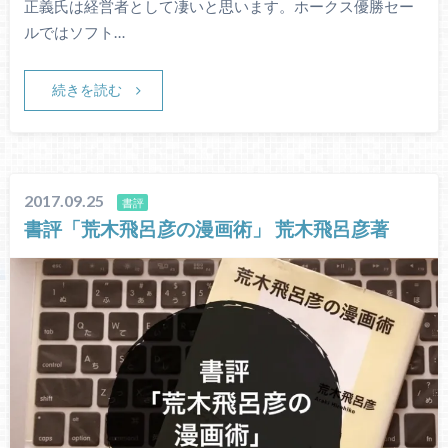
正義氏は経営者として凄いと思います。ホークス優勝セー
ルではソフト…
続きを読む
2017.09.25
書評
書評「荒木飛呂彦の漫画術」 荒木飛呂彦著