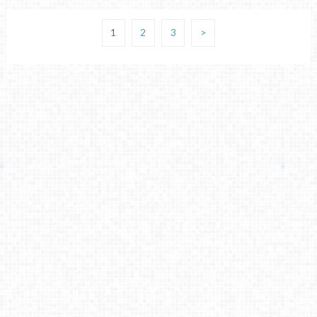
1
2
3
>