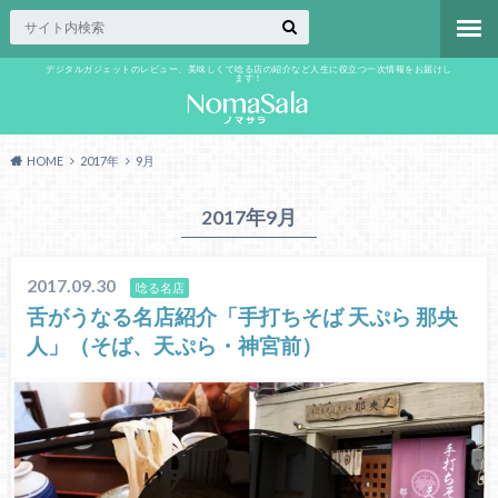
デジタルガジェットのレビュー、美味しくて唸る店の紹介など人生に役立つ一次情報をお届けし
ます！
HOME
2017年
9月
2017年9月
2017.09.30
唸る名店
舌がうなる名店紹介「手打ちそば 天ぷら 那央
人」（そば、天ぷら・神宮前）