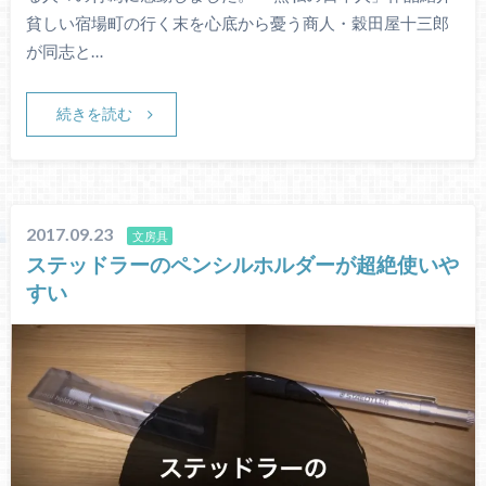
貧しい宿場町の行く末を心底から憂う商人・穀田屋十三郎
が同志と…
続きを読む
2017.09.23
文房具
ステッドラーのペンシルホルダーが超絶使いや
すい