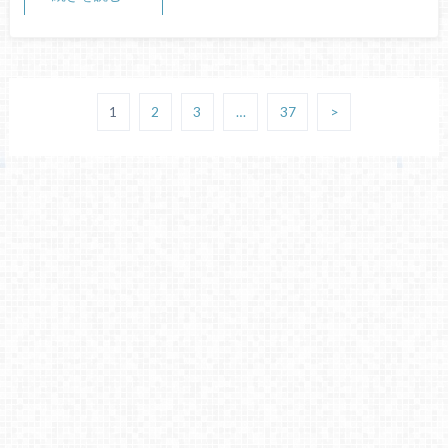
1
2
3
…
37
>