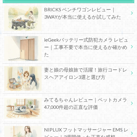
BRICKS ベンチワゴンレビュー｜
3WAYが本当に使えるか試してみた
ieGeekバッテリー式防犯カメラ レビュ
ー｜工事不要で本当に使えるか確かめ
た
妻と娘の母娘旅で活躍！旅行コードレ
スヘアアイロン3選と選び方
みてるちゃんレビュー｜ペットカメラ
47,000件超の正直な評価
NIPLUX フットマッサージャー EMS レ
ビュー｜3週間使った正直な感想