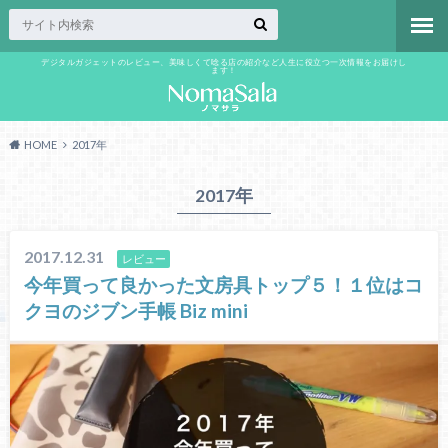
デジタルガジェットのレビュー、美味しくて唸る店の紹介など人生に役立つ一次情報をお届けし
ます！
HOME
2017年
2017年
2017.12.31
レビュー
今年買って良かった文房具トップ５！１位はコ
クヨのジブン手帳 Biz mini