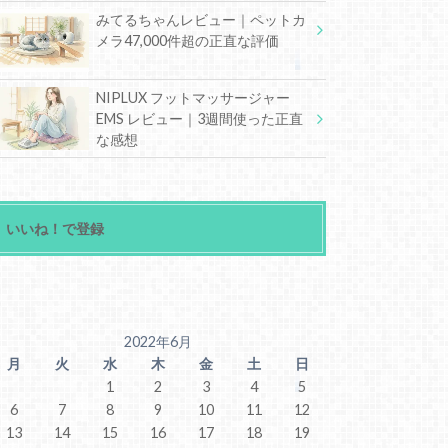
みてるちゃんレビュー｜ペットカ
メラ47,000件超の正直な評価
NIPLUX フットマッサージャー
EMS レビュー｜3週間使った正直
な感想
いいね！で登録
2022年6月
月
火
水
木
金
土
日
1
2
3
4
5
6
7
8
9
10
11
12
13
14
15
16
17
18
19