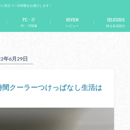
生に役立つ一次情報をお届けします！
PC・IT
REVIEW
DELICIOUS
PC・IT関連
レビュー
唸る名店紹介
22年6月29日
4時間クーラーつけっぱなし生活は