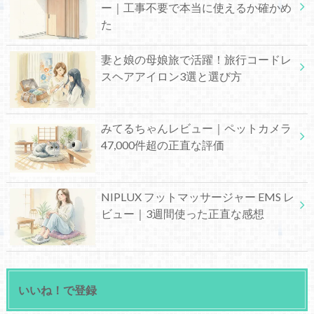
ー｜工事不要で本当に使えるか確かめ
た
妻と娘の母娘旅で活躍！旅行コードレ
スヘアアイロン3選と選び方
みてるちゃんレビュー｜ペットカメラ
47,000件超の正直な評価
NIPLUX フットマッサージャー EMS レ
ビュー｜3週間使った正直な感想
いいね！で登録