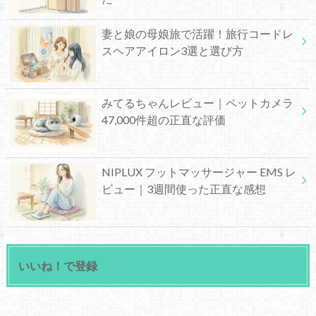
妻と娘の母娘旅で活躍！旅行コードレ
スヘアアイロン3選と選び方
みてるちゃんレビュー｜ペットカメラ
47,000件超の正直な評価
NIPLUX フットマッサージャー EMS レ
ビュー｜3週間使った正直な感想
いいね！で登録