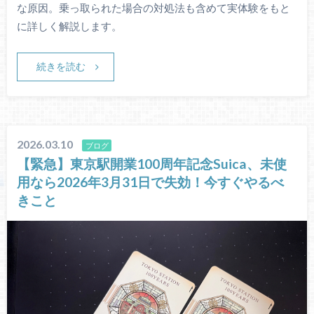
な原因。乗っ取られた場合の対処法も含めて実体験をもと
に詳しく解説します。
続きを読む
2026.03.10
ブログ
【緊急】東京駅開業100周年記念Suica、未使
用なら2026年3月31日で失効！今すぐやるべ
きこと