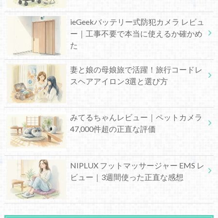
ieGeekバッテリー式防犯カメラ レビュ
ー｜工事不要で本当に使えるか確かめ
た
妻と娘の母娘旅で活躍！旅行コードレ
スヘアアイロン3選と選び方
みてるちゃんレビュー｜ペットカメラ
47,000件超の正直な評価
NIPLUX フットマッサージャー EMS レ
ビュー｜3週間使った正直な感想