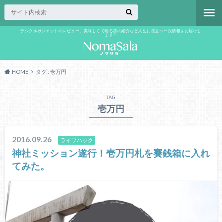
デジタルガジェットのレビュー、美味しくて唸る店の紹介など人生に役立つ一次情報をお届けし
ます！
HOME
タグ : 壱万円
TAG
壱万円
2016.09.26
ライフハック
神社ミッション遂行！壱万円札を賽銭箱に入れ
てみた。