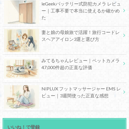
ieGeekバッテリー式防犯カメラ レビュ
ー｜工事不要で本当に使えるか確かめ
た
妻と娘の母娘旅で活躍！旅行コードレ
スヘアアイロン3選と選び方
みてるちゃんレビュー｜ペットカメラ
47,000件超の正直な評価
NIPLUX フットマッサージャー EMS レ
ビュー｜3週間使った正直な感想
いいね！で登録