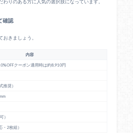
だわりのある方に人気の選択肢になっています。
て確認
ておきましょう。
内容
10%OFFクーポン適用時は約8,910円
公式推奨）
5mm
用可）
対応・2枚組）