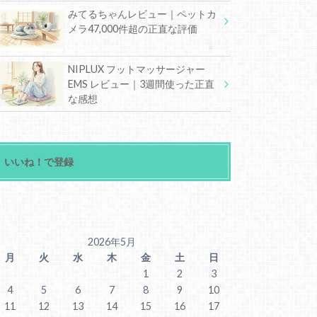
みてるちゃんレビュー｜ペットカ
メラ47,000件超の正直な評価
NIPLUX フットマッサージャー
EMS レビュー｜3週間使った正直
な感想
いいね！で登録
2026年5月
月
火
水
木
金
土
日
1
2
3
4
5
6
7
8
9
10
11
12
13
14
15
16
17