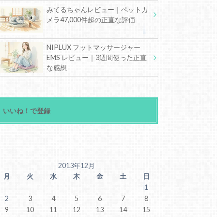
みてるちゃんレビュー｜ペットカ
メラ47,000件超の正直な評価
NIPLUX フットマッサージャー
EMS レビュー｜3週間使った正直
な感想
いいね！で登録
2013年12月
月
火
水
木
金
土
日
1
2
3
4
5
6
7
8
9
10
11
12
13
14
15