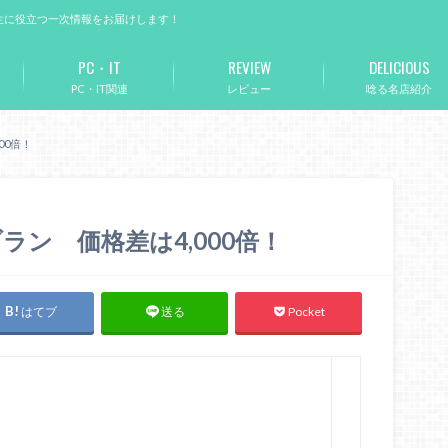
生に役立つ一次情報をお届けします！
PC・IT
REVIEW
DELICIOUS
PC・IT関連
レビュー
唸る名店紹介
00倍！
ン 価格差は4,000倍！
はてブ
Pocket
送る