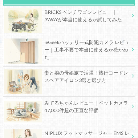
BRICKS ベンチワゴンレビュー｜
3WAYが本当に使えるか試してみた
ieGeekバッテリー式防犯カメラ レビュ
ー｜工事不要で本当に使えるか確かめ
た
妻と娘の母娘旅で活躍！旅行コードレ
スヘアアイロン3選と選び方
みてるちゃんレビュー｜ペットカメラ
47,000件超の正直な評価
NIPLUX フットマッサージャー EMS レ