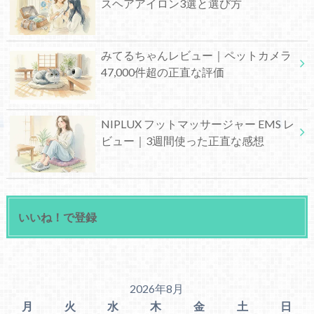
スヘアアイロン3選と選び方
みてるちゃんレビュー｜ペットカメラ
47,000件超の正直な評価
NIPLUX フットマッサージャー EMS レ
ビュー｜3週間使った正直な感想
いいね！で登録
2026年8月
月
火
水
木
金
土
日