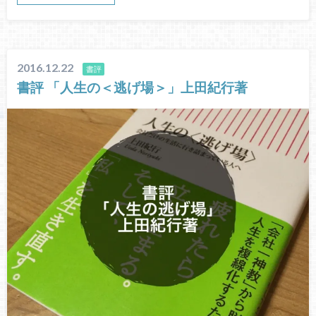
2016.12.22
書評
書評 「人生の＜逃げ場＞」上田紀行著