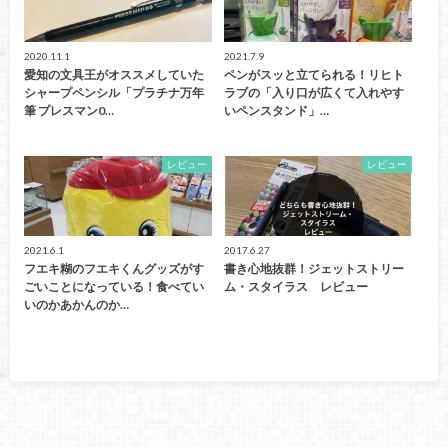
2020.11.1
2021.7.9
愛知の文具王がオススメしていた
ペンがスッと立てられる！リヒト
シャープペンシル「プラチナ万年
ラブの「入り口が広くて入れやす
筆 プレスマン0…
いペンスタンド」…
レビュー
レビュー
2021.6.1
2017.6.27
フエキ糊のフエキくんグッズがす
書き心地抜群！ジェットストリー
ごいことになっている！食べてい
ム・スタイラス レビュー
いのかあかんのか…