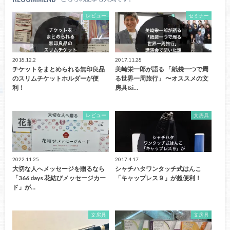
レビュー
セミナー
2018.12.2
2017.11.28
チケットをまとめられる無印良品
美崎栄一郎が語る 「紙袋一つで周
のスリムチケットホルダーが便
る世界一周旅行」 〜オススメの文
利！
房具&i…
レビュー
文房具
2022.11.25
2017.4.17
大切な人へメッセージを贈るなら
シャチハタワンタッチ式はんこ
「366 days 花結びメッセージカー
「キャップレス９」が超便利！
ド」が…
文房具
文房具