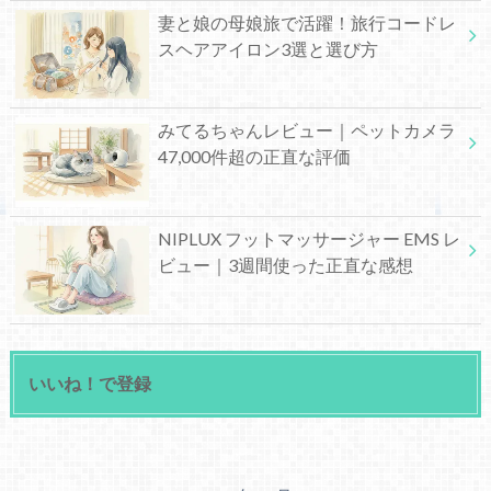
妻と娘の母娘旅で活躍！旅行コードレ
スヘアアイロン3選と選び方
みてるちゃんレビュー｜ペットカメラ
47,000件超の正直な評価
NIPLUX フットマッサージャー EMS レ
ビュー｜3週間使った正直な感想
いいね！で登録