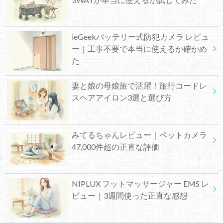
ieGeekバッテリー式防犯カメラ レビュ
ー｜工事不要で本当に使えるか確かめ
た
妻と娘の母娘旅で活躍！旅行コードレ
スヘアアイロン3選と選び方
みてるちゃんレビュー｜ペットカメラ
47,000件超の正直な評価
NIPLUX フットマッサージャー EMS レ
ビュー｜3週間使った正直な感想