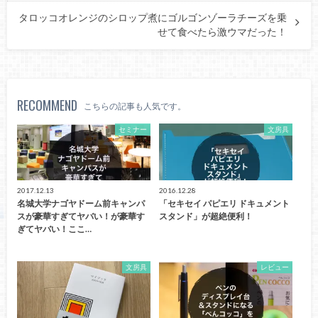
タロッコオレンジのシロップ煮にゴルゴンゾーラチーズを乗
せて食べたら激ウマだった！
RECOMMEND
こちらの記事も人気です。
セミナー
文房具
2017.12.13
2016.12.28
名城大学ナゴヤドーム前キャンパ
「セキセイ パピエリ ドキュメント
スが豪華すぎてヤバい！が豪華す
スタンド」が超絶便利！
ぎてヤバい！ここ…
文房具
レビュー