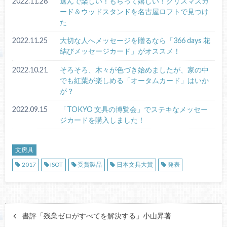
2022.11.28
選んで楽しい！もらって嬉しい！クリスマスカ
ード＆ウッドスタンドを名古屋ロフトで見つけ
た
2022.11.25
大切な人へメッセージを贈るなら「366 days 花
結びメッセージカード」がオススメ！
2022.10.21
そろそろ、木々が色づき始めましたが、家の中
でも紅葉が楽しめる「オータムカード」はいか
が？
2022.09.15
「TOKYO 文具の博覧会」でステキなメッセー
ジカードを購入しました！
文房具
2017
ISOT
受賞製品
日本文具大賞
発表
書評「残業ゼロがすべてを解決する」小山昇著