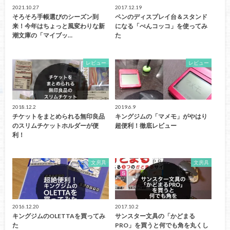
2021.10.27
2017.12.19
そろそろ手帳選びのシーズン到
ペンのディスプレイ台＆スタンド
来！今年はちょっと風変わりな新
になる「ぺんコッコ」を使ってみ
潮文庫の「マイブッ…
た
レビュー
レビュー
2018.12.2
2019.6.9
チケットをまとめられる無印良品
キングジムの「マメモ」がやはり
のスリムチケットホルダーが便
超便利！徹底レビュー
利！
文房具
文房具
2016.12.20
2017.10.2
キングジムのOLETTAを買ってみ
サンスター文具の「かどまる
た
PRO」を買うと何でも角を丸くし