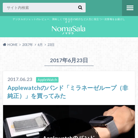
デジタルガジェットのレビュー、美味しくて唸る店の紹介など人生に役立つ一次情報をお届けし
ます！
HOME
2017年
6月
23日
2017年6月23日
2017.06.23
AppleWatch
Applewatchのバンド「ミラネーゼループ（非
純正）」を買ってみた