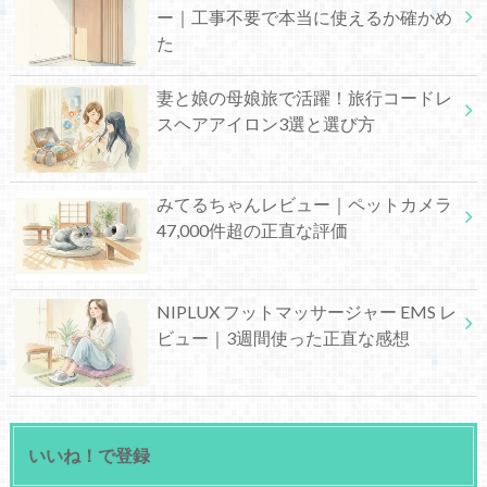
ー｜工事不要で本当に使えるか確かめ
た
妻と娘の母娘旅で活躍！旅行コードレ
スヘアアイロン3選と選び方
みてるちゃんレビュー｜ペットカメラ
47,000件超の正直な評価
NIPLUX フットマッサージャー EMS レ
ビュー｜3週間使った正直な感想
いいね！で登録