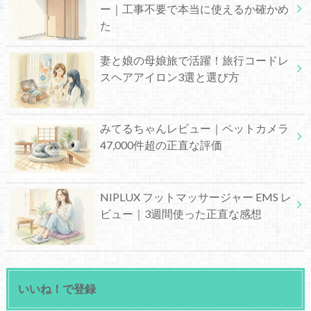
ー｜工事不要で本当に使えるか確かめ
た
妻と娘の母娘旅で活躍！旅行コードレ
スヘアアイロン3選と選び方
みてるちゃんレビュー｜ペットカメラ
47,000件超の正直な評価
NIPLUX フットマッサージャー EMS レ
ビュー｜3週間使った正直な感想
いいね！で登録