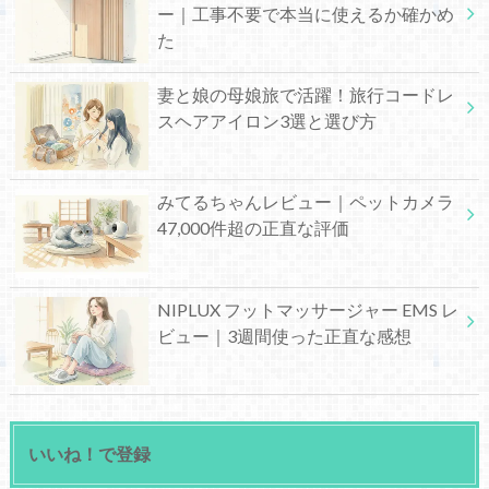
ー｜工事不要で本当に使えるか確かめ
た
妻と娘の母娘旅で活躍！旅行コードレ
スヘアアイロン3選と選び方
みてるちゃんレビュー｜ペットカメラ
47,000件超の正直な評価
NIPLUX フットマッサージャー EMS レ
ビュー｜3週間使った正直な感想
いいね！で登録