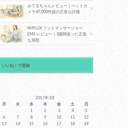
みてるちゃんレビュー｜ペットカ
メラ47,000件超の正直な評価
NIPLUX フットマッサージャー
EMS レビュー｜3週間使った正直
な感想
いいね！で登録
2017年3月
月
火
水
木
金
土
日
1
2
3
4
5
6
7
8
9
10
11
12
13
14
15
16
17
18
19