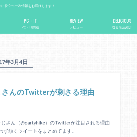
生に役立つ一次情報をお届けします！
PC・IT
REVIEW
DELICIOUS
PC・IT関連
レビュー
唸る名店紹介
017年3月4日
んのTwitterが刺さる理由
さん（@partyhike）のTwitterが注目される理由
わず頷くツイートをまとめてます。