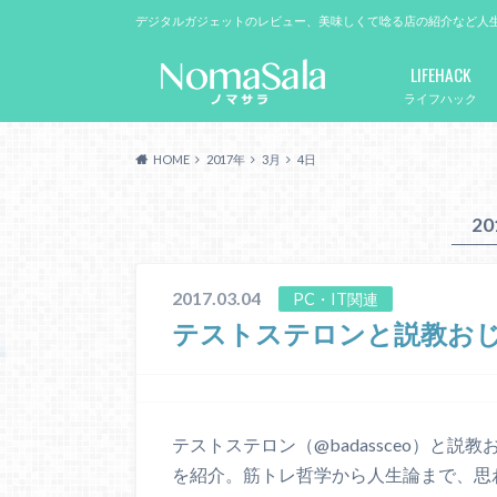
デジタルガジェットのレビュー、美味しくて唸る店の紹介など人
LIFEHACK
ライフハック
HOME
2017年
3月
4日
2
2017.03.04
PC・IT関連
テストステロンと説教おじさ
テストステロン（@badassceo）と説教おじ
を紹介。筋トレ哲学から人生論まで、思