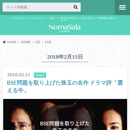
デジタルガジェットのレビュー、美味しくて唸る店の紹介など人生に役立つ一次情報をお届けし
ます！
HOME
2018年
2月
15日
2018年2月15日
2018.02.15
映画評
BSE問題を取り上げた珠玉の名作 ドラマ評「震
える牛」