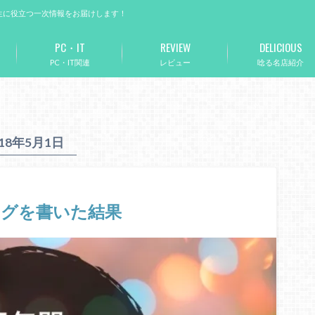
生に役立つ一次情報をお届けします！
PC・IT
REVIEW
DELICIOUS
PC・IT関連
レビュー
唸る名店紹介
018年5月1日
ログを書いた結果