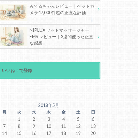
みてるちゃんレビュー｜ペットカ
メラ47,000件超の正直な評価
NIPLUX フットマッサージャー
EMS レビュー｜3週間使った正直
な感想
いいね！で登録
2018年5月
月
火
水
木
金
土
日
1
2
3
4
5
6
7
8
9
10
11
12
13
14
15
16
17
18
19
20