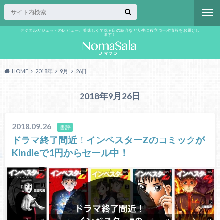
デジタルガジェットのレビュー、美味しくて唸る店の紹介など人生に役立つ一次情報をお届けし
ます！
HOME
2018年
9月
26日
2018年9月26日
2018.09.26
書評
ドラマ終了間近！インベスターZのコミックが
Kindleで1円からセール中！