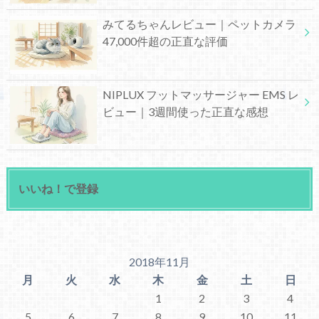
みてるちゃんレビュー｜ペットカメラ
47,000件超の正直な評価
NIPLUX フットマッサージャー EMS レ
ビュー｜3週間使った正直な感想
いいね！で登録
2018年11月
月
火
水
木
金
土
日
1
2
3
4
5
6
7
8
9
10
11