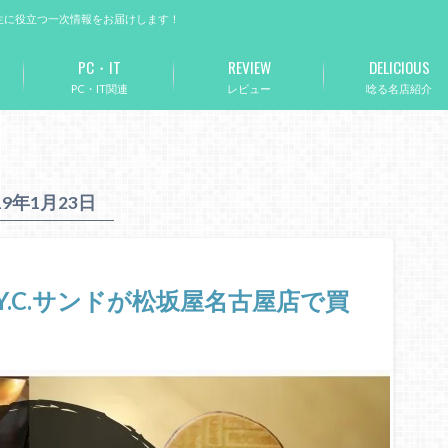
生に役立つ一次情報をお届けします！
PC・IT
REVIEW
DELICIOUS
PC・IT関連
レビュー
唸る名店紹介
19年1月23日
Y.C.サンドが松坂屋名古屋店で買