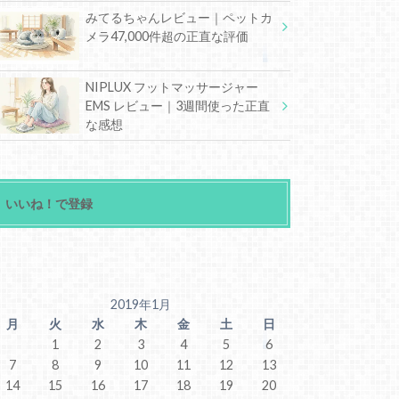
みてるちゃんレビュー｜ペットカ
メラ47,000件超の正直な評価
NIPLUX フットマッサージャー
EMS レビュー｜3週間使った正直
な感想
いいね！で登録
2019年1月
月
火
水
木
金
土
日
1
2
3
4
5
6
7
8
9
10
11
12
13
14
15
16
17
18
19
20