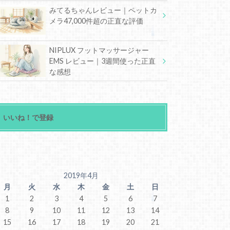
みてるちゃんレビュー｜ペットカ
メラ47,000件超の正直な評価
NIPLUX フットマッサージャー
EMS レビュー｜3週間使った正直
な感想
いいね！で登録
2019年4月
月
火
水
木
金
土
日
1
2
3
4
5
6
7
8
9
10
11
12
13
14
15
16
17
18
19
20
21