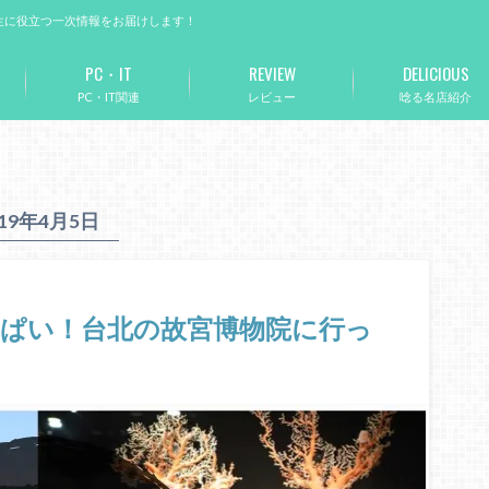
生に役立つ一次情報をお届けします！
PC・IT
REVIEW
DELICIOUS
PC・IT関連
レビュー
唸る名店紹介
019年4月5日
ぱい！台北の故宮博物院に行っ