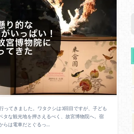
へ行ってきました。ワタクシは3回目ですが、子ども
ベタな観光地を押さえるべく、故宮博物院へ。宿
からは電車だとぐるっ…