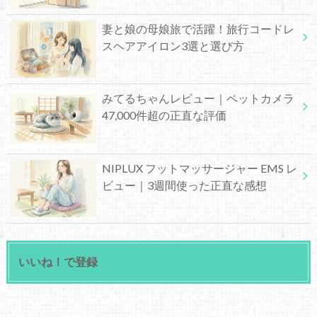
妻と娘の母娘旅で活躍！旅行コードレ
スヘアアイロン3選と選び方
みてるちゃんレビュー｜ペットカメラ
47,000件超の正直な評価
NIPLUX フットマッサージャー EMS レ
ビュー｜3週間使った正直な感想
いいね！で登録