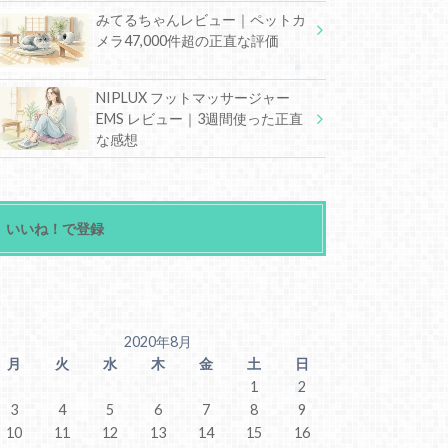
みてるちゃんレビュー｜ペットカ
メラ47,000件超の正直な評価
NIPLUX フットマッサージャー
EMS レビュー｜3週間使った正直
な感想
いいね！で登録
2020年8月
月
火
水
木
金
土
日
1
2
3
4
5
6
7
8
9
10
11
12
13
14
15
16