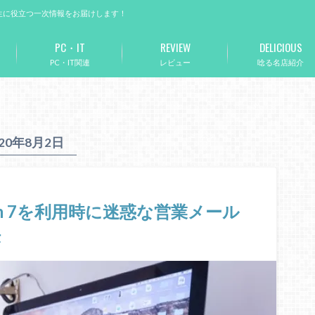
生に役立つ一次情報をお届けします！
PC・IT
REVIEW
DELICIOUS
PC・IT関連
レビュー
唸る名店紹介
020年8月2日
 Form 7を利用時に迷惑な営業メール
法