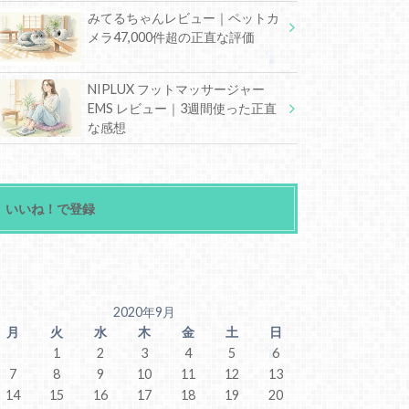
みてるちゃんレビュー｜ペットカ
メラ47,000件超の正直な評価
NIPLUX フットマッサージャー
EMS レビュー｜3週間使った正直
な感想
いいね！で登録
2020年9月
月
火
水
木
金
土
日
1
2
3
4
5
6
7
8
9
10
11
12
13
14
15
16
17
18
19
20