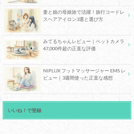
妻と娘の母娘旅で活躍！旅行コードレ
スヘアアイロン3選と選び方
みてるちゃんレビュー｜ペットカメラ
47,000件超の正直な評価
NIPLUX フットマッサージャー EMS レ
ビュー｜3週間使った正直な感想
いいね！で登録