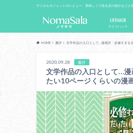
デジタルガジェットのレビュー、美味しくて唸る店の紹介など人
LIFEHACK
ライフハック
HOME
書評
文学作品の入口として…漫画評「必修すぎる
2020.09.28
書評
文学作品の入口として…漫
たい10ページくらいの漫