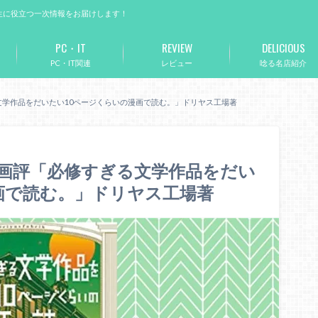
生に役立つ一次情報をお届けします！
PC・IT
REVIEW
DELICIOUS
PC・IT関連
レビュー
唸る名店紹介
文学作品をだいたい10ページくらいの漫画で読む。」ドリヤス工場著
画評「必修すぎる文学作品をだい
画で読む。」ドリヤス工場著