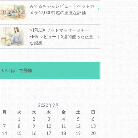
みてるちゃんレビュー｜ペットカ
メラ47,000件超の正直な評価
NIPLUX フットマッサージャー
EMS レビュー｜3週間使った正直
な感想
いいね！で登録
2020年9月
月
火
水
木
金
土
日
1
2
3
4
5
6
7
8
9
10
11
12
13
14
15
16
17
18
19
20