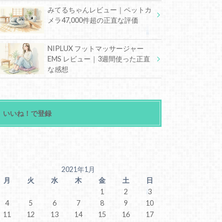
みてるちゃんレビュー｜ペットカ
メラ47,000件超の正直な評価
NIPLUX フットマッサージャー
EMS レビュー｜3週間使った正直
な感想
いいね！で登録
2021年1月
月
火
水
木
金
土
日
1
2
3
4
5
6
7
8
9
10
11
12
13
14
15
16
17