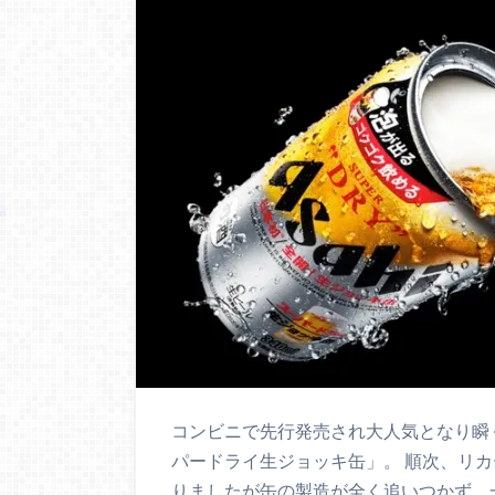
コンビニで先行発売され大人気となり瞬
パードライ生ジョッキ缶」。 順次、リ
りましたが缶の製造が全く追いつかず、