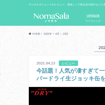
デジタルガジェットのレビュー、美味しくて唸る店の紹介など人
LIFEHACK
ライフハック
HOME
2021年
4月
23日
20
2021.04.23
レビュー
今話題！人気が凄すぎて
パードライ生ジョッキ缶