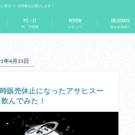
生に役立つ一次情報をお届けします！
PC・IT
REVIEW
DELICIOUS
PC・IT関連
レビュー
唸る名店紹介
21年4月23日
一時販売休止になったアサヒスー
を飲んでみた！