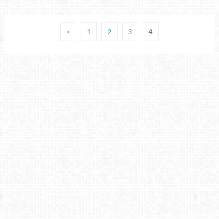
<
1
2
3
4