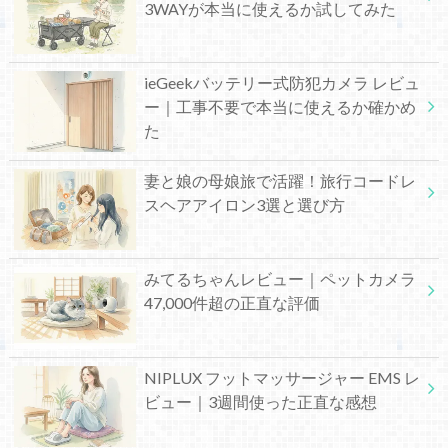
3WAYが本当に使えるか試してみた
ieGeekバッテリー式防犯カメラ レビュ
ー｜工事不要で本当に使えるか確かめ
た
妻と娘の母娘旅で活躍！旅行コードレ
スヘアアイロン3選と選び方
みてるちゃんレビュー｜ペットカメラ
47,000件超の正直な評価
NIPLUX フットマッサージャー EMS レ
ビュー｜3週間使った正直な感想