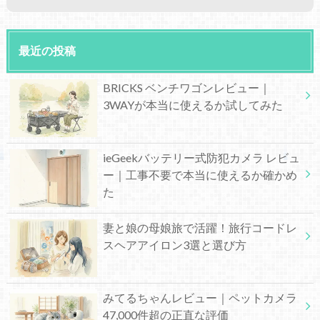
最近の投稿
BRICKS ベンチワゴンレビュー｜
3WAYが本当に使えるか試してみた
ieGeekバッテリー式防犯カメラ レビュ
ー｜工事不要で本当に使えるか確かめ
た
妻と娘の母娘旅で活躍！旅行コードレ
スヘアアイロン3選と選び方
みてるちゃんレビュー｜ペットカメラ
47,000件超の正直な評価