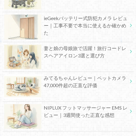
ieGeekバッテリー式防犯カメラ レビュ
ー｜工事不要で本当に使えるか確かめ
た
妻と娘の母娘旅で活躍！旅行コードレ
スヘアアイロン3選と選び方
みてるちゃんレビュー｜ペットカメラ
47,000件超の正直な評価
NIPLUX フットマッサージャー EMS レ
ビュー｜3週間使った正直な感想