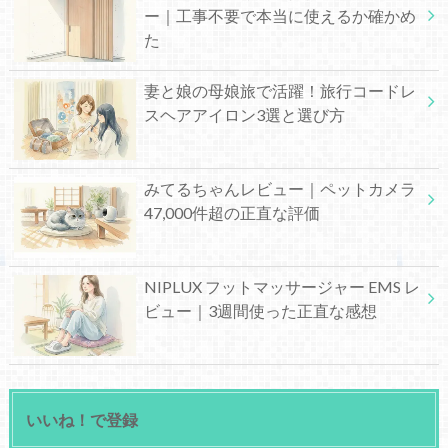
ー｜工事不要で本当に使えるか確かめ
た
妻と娘の母娘旅で活躍！旅行コードレ
スヘアアイロン3選と選び方
みてるちゃんレビュー｜ペットカメラ
47,000件超の正直な評価
NIPLUX フットマッサージャー EMS レ
ビュー｜3週間使った正直な感想
いいね！で登録