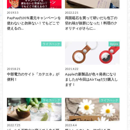
2019.3.5
2022.2.21
PayPayの20％還元キャンペーンを
両面砥石を買って研いだら包丁の
使わないと勿体ない！でもどこで
切れ味が抜群になった！料理のク
使えるの…
オリティがさらに…
ライフハック
Apple
2015.8.21
2021.4.22
中部電力のサイト「カテエネ」が
Appleの新製品が色々発表になり
便利！
ましたが今回はAirTagだけ購入し
ます！
ライフハック
ライフハック
2022.7.25
2023.4.4