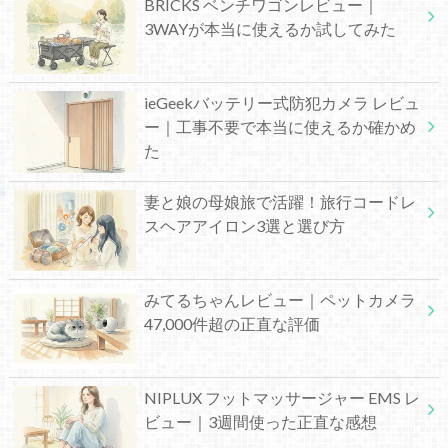
BRICKS ベンチワゴンレビュー｜
3WAYが本当に使えるか試してみた
ieGeekバッテリー式防犯カメラ レビュ
ー｜工事不要で本当に使えるか確かめ
た
妻と娘の母娘旅で活躍！旅行コードレ
スヘアアイロン3選と選び方
みてるちゃんレビュー｜ペットカメラ
47,000件超の正直な評価
NIPLUX フットマッサージャー EMS レ
ビュー｜3週間使った正直な感想