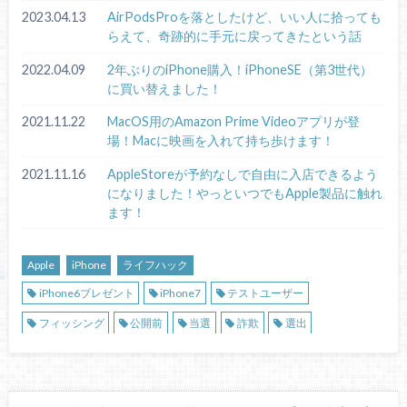
2023.04.13
AirPodsProを落としたけど、いい人に拾っても
らえて、奇跡的に手元に戻ってきたという話
2022.04.09
2年ぶりのiPhone購入！iPhoneSE（第3世代）
に買い替えました！
2021.11.22
MacOS用のAmazon Prime Videoアプリが登
場！Macに映画を入れて持ち歩けます！
2021.11.16
AppleStoreが予約なしで自由に入店できるよう
になりました！やっといつでもApple製品に触れ
ます！
Apple
iPhone
ライフハック
iPhone6ブレゼント
iPhone7
テストユーザー
フィッシング
公開前
当選
詐欺
選出