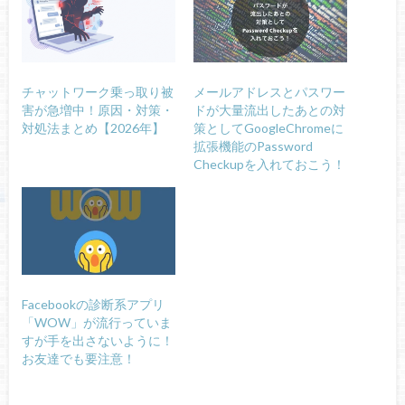
チャットワーク乗っ取り被
メールアドレスとパスワー
害が急増中！原因・対策・
ドが大量流出したあとの対
対処法まとめ【2026年】
策としてGoogleChromeに
拡張機能のPassword
Checkupを入れておこう！
Facebookの診断系アプリ
「WOW」が流行っていま
すが手を出さないように！
お友達でも要注意！