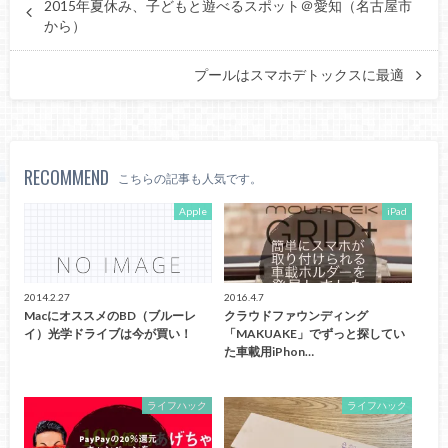
2015年夏休み、子どもと遊べるスポット＠愛知（名古屋市
から）
プールはスマホデトックスに最適
RECOMMEND
こちらの記事も人気です。
Apple
iPad
2014.2.27
2016.4.7
MacにオススメのBD（ブルーレ
クラウドファウンディング
イ）光学ドライブは今が買い！
「MAKUAKE」でずっと探してい
た車載用iPhon…
ライフハック
ライフハック