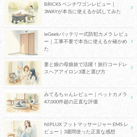
BRICKS ベンチワゴンレビュー｜
3WAYが本当に使えるか試してみた
ieGeekバッテリー式防犯カメラ レビュ
ー｜工事不要で本当に使えるか確かめ
た
妻と娘の母娘旅で活躍！旅行コードレ
スヘアアイロン3選と選び方
みてるちゃんレビュー｜ペットカメラ
47,000件超の正直な評価
NIPLUX フットマッサージャー EMS レ
ビュー｜3週間使った正直な感想