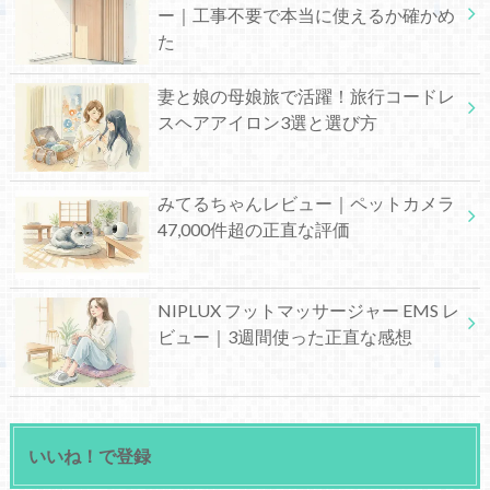
ー｜工事不要で本当に使えるか確かめ
た
妻と娘の母娘旅で活躍！旅行コードレ
スヘアアイロン3選と選び方
みてるちゃんレビュー｜ペットカメラ
47,000件超の正直な評価
NIPLUX フットマッサージャー EMS レ
ビュー｜3週間使った正直な感想
いいね！で登録