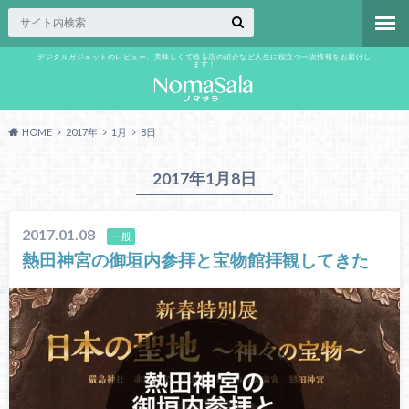
デジタルガジェットのレビュー、美味しくて唸る店の紹介など人生に役立つ一次情報をお届けし
ます！
HOME
2017年
1月
8日
2017年1月8日
2017.01.08
一般
熱田神宮の御垣内参拝と宝物館拝観してきた