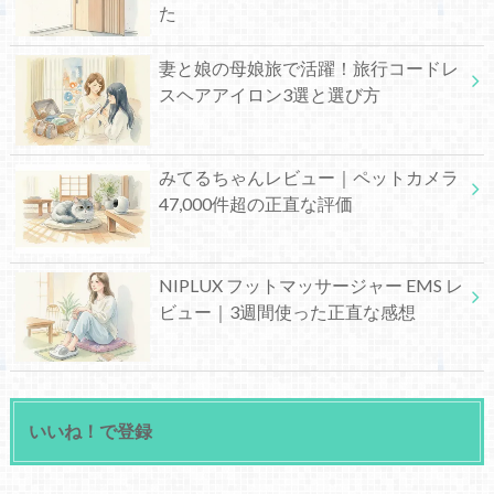
た
妻と娘の母娘旅で活躍！旅行コードレ
スヘアアイロン3選と選び方
みてるちゃんレビュー｜ペットカメラ
47,000件超の正直な評価
NIPLUX フットマッサージャー EMS レ
ビュー｜3週間使った正直な感想
いいね！で登録