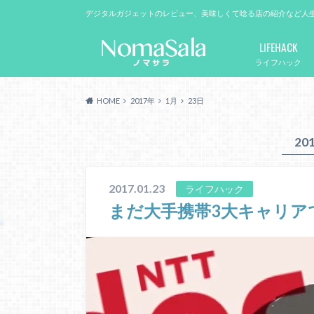
デジタルガジェットのレビュー、美味しくて唸る店の紹介など人
LIFEHACK
ライフハック
HOME
2017年
1月
23日
20
2017.01.23
ライフハック
まだ大手携帯3大キャリア