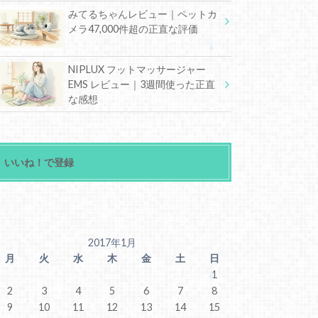
みてるちゃんレビュー｜ペットカ
メラ47,000件超の正直な評価
NIPLUX フットマッサージャー
EMS レビュー｜3週間使った正直
な感想
いいね！で登録
2017年1月
月
火
水
木
金
土
日
1
2
3
4
5
6
7
8
9
10
11
12
13
14
15