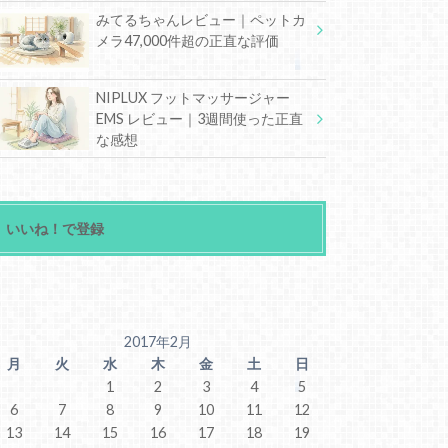
みてるちゃんレビュー｜ペットカ
メラ47,000件超の正直な評価
NIPLUX フットマッサージャー
EMS レビュー｜3週間使った正直
な感想
いいね！で登録
2017年2月
月
火
水
木
金
土
日
1
2
3
4
5
6
7
8
9
10
11
12
13
14
15
16
17
18
19