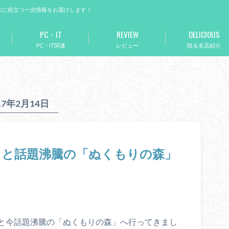
生に役立つ一次情報をお届けします！
PC・IT
REVIEW
DELICIOUS
PC・IT関連
レビュー
唸る名店紹介
17年2月14日
ると話題沸騰の「ぬくもりの森」
と今話題沸騰の「ぬくもりの森」へ行ってきまし