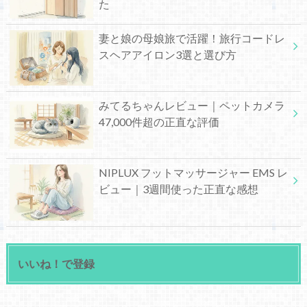
た
妻と娘の母娘旅で活躍！旅行コードレ
スヘアアイロン3選と選び方
みてるちゃんレビュー｜ペットカメラ
47,000件超の正直な評価
NIPLUX フットマッサージャー EMS レ
ビュー｜3週間使った正直な感想
いいね！で登録