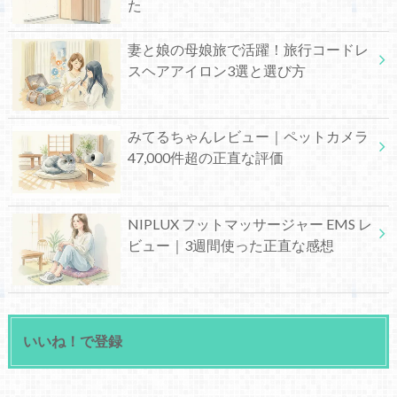
た
妻と娘の母娘旅で活躍！旅行コードレ
スヘアアイロン3選と選び方
みてるちゃんレビュー｜ペットカメラ
47,000件超の正直な評価
NIPLUX フットマッサージャー EMS レ
ビュー｜3週間使った正直な感想
いいね！で登録