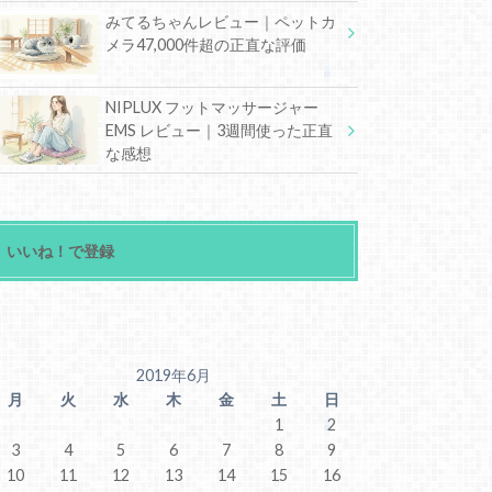
みてるちゃんレビュー｜ペットカ
メラ47,000件超の正直な評価
NIPLUX フットマッサージャー
EMS レビュー｜3週間使った正直
な感想
いいね！で登録
2019年6月
月
火
水
木
金
土
日
1
2
3
4
5
6
7
8
9
10
11
12
13
14
15
16