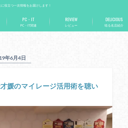
生に役立つ一次情報をお届けします！
PC・IT
REVIEW
DELICIOUS
PC・IT関連
レビュー
唸る名店紹介
019年6月4日
で才媛のマイレージ活用術を聴い