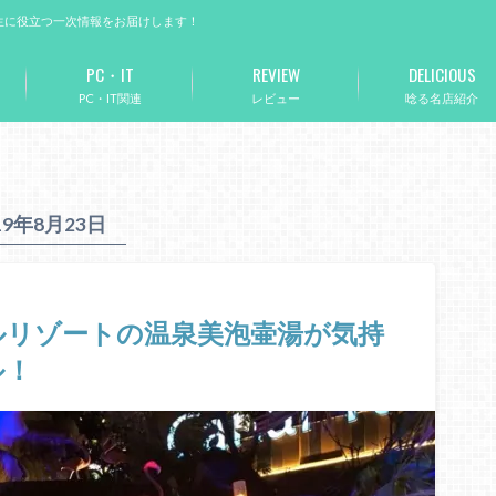
生に役立つ一次情報をお届けします！
PC・IT
REVIEW
DELICIOUS
PC・IT関連
レビュー
唸る名店紹介
19年8月23日
ルリゾートの温泉美泡壷湯が気持
ル！