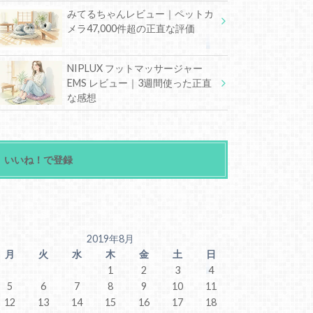
みてるちゃんレビュー｜ペットカ
メラ47,000件超の正直な評価
NIPLUX フットマッサージャー
EMS レビュー｜3週間使った正直
な感想
いいね！で登録
2019年8月
月
火
水
木
金
土
日
1
2
3
4
5
6
7
8
9
10
11
12
13
14
15
16
17
18