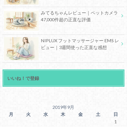
みてるちゃんレビュー｜ペットカメラ
47,000件超の正直な評価
NIPLUX フットマッサージャー EMS レ
ビュー｜3週間使った正直な感想
いいね！で登録
2019年9月
月
火
水
木
金
土
日
1