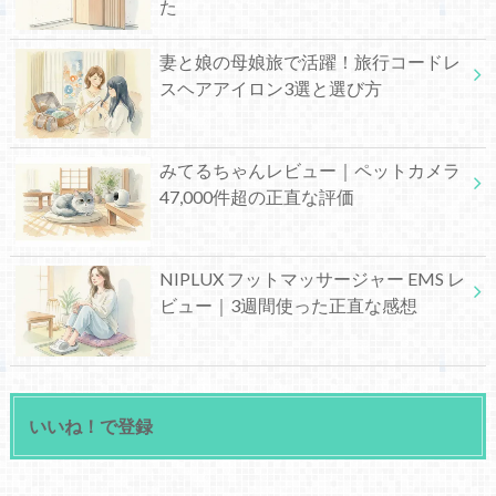
た
妻と娘の母娘旅で活躍！旅行コードレ
スヘアアイロン3選と選び方
みてるちゃんレビュー｜ペットカメラ
47,000件超の正直な評価
NIPLUX フットマッサージャー EMS レ
ビュー｜3週間使った正直な感想
いいね！で登録